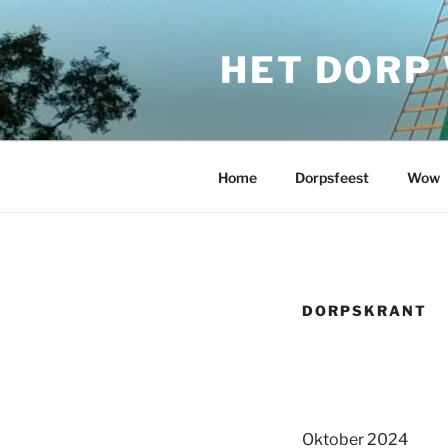
Ga
naar
HET DORP
de
inhoud
Home
Dorpsfeest
Wow
DORPSKRANT
Oktober 2024