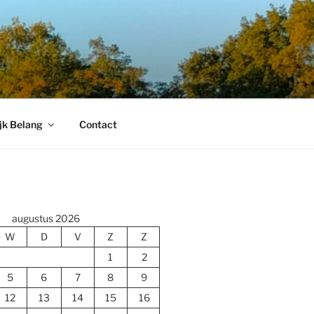
jk Belang
Contact
augustus 2026
W
D
V
Z
Z
1
2
5
6
7
8
9
12
13
14
15
16