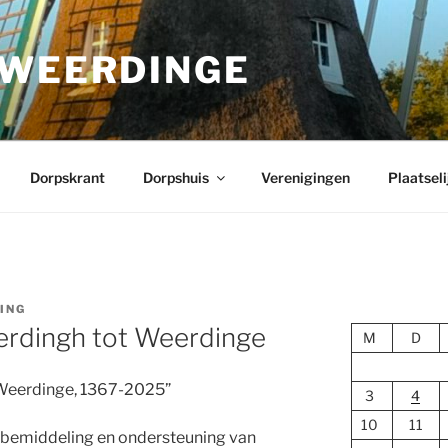
 WEERDINGE
Dorpskrant
Dorpshuis
Verenigingen
Plaatseli
ING
rdingh tot Weerdinge
M
D
Weerdinge, 1367-2025”
3
4
10
11
bemiddeling en ondersteuning van