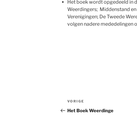
Het boek wordt opgedeeld in 
Weerdingers; Middenstand en
Verenigingen; De Tweede Werel
volgen nadere mededelingen ov
Bericht
Vorig
VORIGE
navigatie
bericht
Het Boek Weerdinge