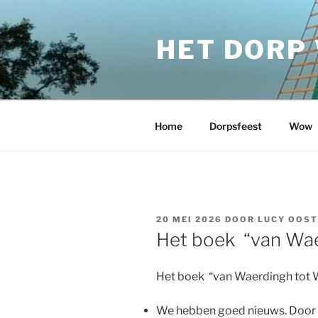
Ga
naar
HET DORP
de
inhoud
Home
Dorpsfeest
Wow
GEPLAATST
20 MEI 2026
DOOR
LUCY OOST
OP
Het boek “van Wae
Het boek “van Waerdingh tot 
We hebben goed nieuws. Door 