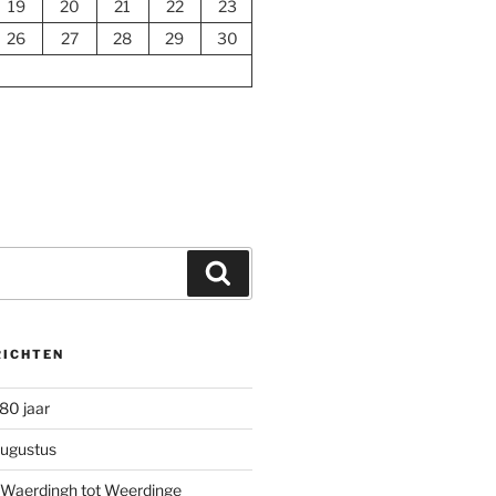
19
20
21
22
23
26
27
28
29
30
Zoeken
RICHTEN
80 jaar
ugustus
 Waerdingh tot Weerdinge