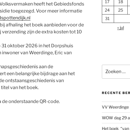
17
18
ng Volksvermaken heeft het Gebiedsfonds
24
25
bsidie toegezegd. Voor meer informatie
spottendijk.nl
31
bij afhaling het boek aanbieden voor de
« jul
j verzending zijn de extra kosten tot 10
 31 oktober 2026 in het Dorpshuis
n inwoner van Weerdinge, Eric van
hapsgeschiedenis aan de
Zoeken
vert een belangrijke bijdrage aan het
naar:
r de ontstaansgeschiedenis van
itel van het boek.
RECENTE BE
via de onderstaande QR-code.
VV Weerdinge 
WOW dag 29 a
Het boek “van